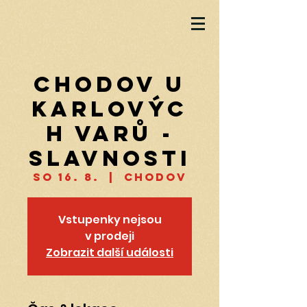
Chodov u
Karlovýc
h Varů -
slavnosti
so 16. 8.
  |  
Chodov
Vstupenky nejsou
v prodeji
Zobrazit další události