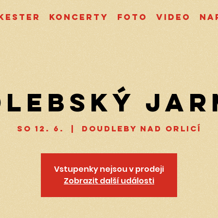
kester
Koncerty
Foto
Video
Na
lebský ja
so 12. 6.
  |  
Doudleby nad Orlicí
Vstupenky nejsou v prodeji
Zobrazit další události