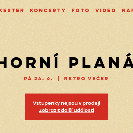
kester
Koncerty
Foto
Video
Na
Horní Plan
pá 24. 6.
  |  
Retro večer
Vstupenky nejsou v prodeji
Zobrazit další události