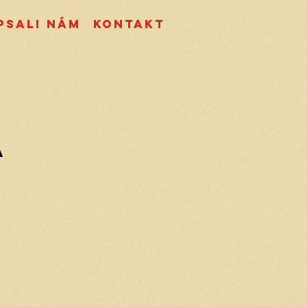
psali nám
Kontakt
á