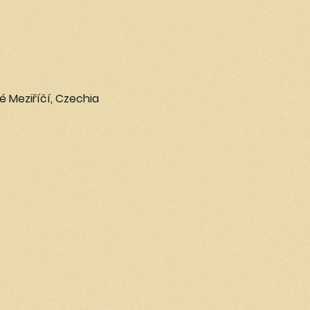
ké Meziříčí, Czechia