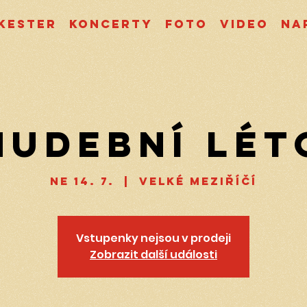
kester
Koncerty
Foto
Video
Na
Hudební lét
ne 14. 7.
  |  
Velké Meziříčí
Vstupenky nejsou v prodeji
Zobrazit další události