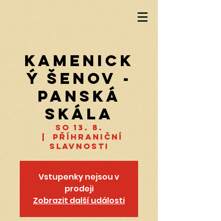
Kamenick
ý Šenov -
Panská
skála
so 13. 8.
  |  
Příhraniční
slavnosti
Vstupenky nejsou v
prodeji
Zobrazit další události