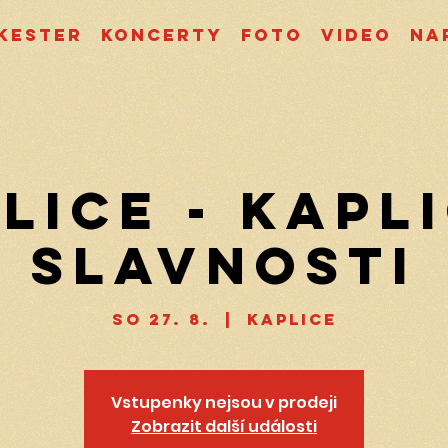
kester
Koncerty
Foto
Video
Na
lice - Kapl
slavnosti
so 27. 8.
  |  
Kaplice
Vstupenky nejsou v prodeji
Zobrazit další události