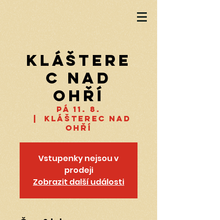
Kláštere
c nad
Ohří
pá 11. 8.
  |  
Klášterec nad
Ohří
Vstupenky nejsou v
prodeji
Zobrazit další události