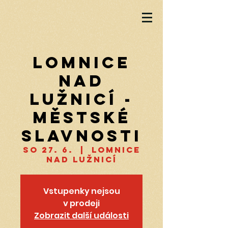
Lomnice
nad
Lužnicí -
městské
slavnosti
so 27. 6.
  |  
Lomnice
nad Lužnicí
Vstupenky nejsou
v prodeji
Zobrazit další události