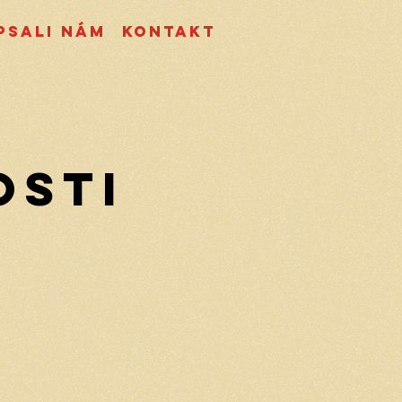
psali nám
Kontakt
osti