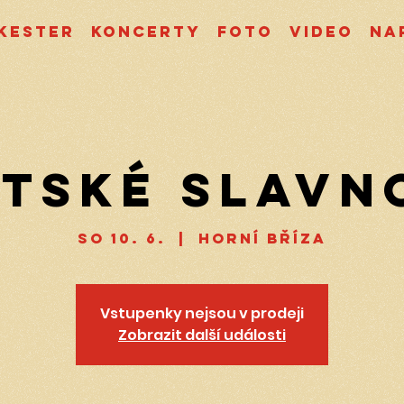
kester
Koncerty
Foto
Video
Na
tské slavn
so 10. 6.
  |  
Horní Bříza
Vstupenky nejsou v prodeji
Zobrazit další události