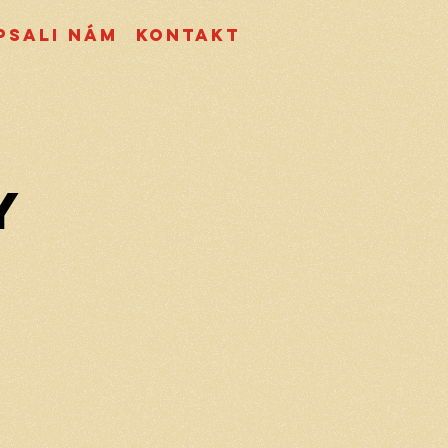
psali nám
Kontakt
y
i