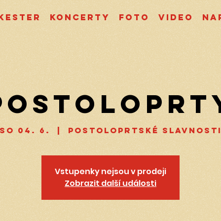
kester
Koncerty
Foto
Video
Na
Postoloprt
so 04. 6.
  |  
Postoloprtské slavnost
Vstupenky nejsou v prodeji
Zobrazit další události