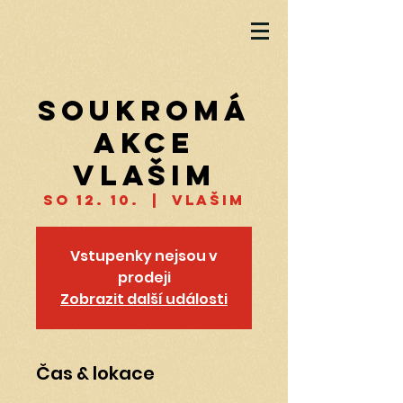
soukromá
akce
Vlašim
so 12. 10.
  |  
Vlašim
Vstupenky nejsou v
prodeji
Zobrazit další události
Čas & lokace