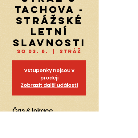
Tachova -
Strážské
letní
slavnosti
so 03. 8.
  |  
Stráž
Vstupenky nejsou v
prodeji
Zobrazit další události
Čas & lokace
03. 8. 2024 18:30
Stráž, Stráž, Česko