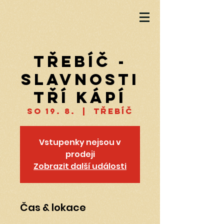
Třebíč -
Slavnosti
tří kápí
so 19. 8.
  |  
Třebíč
Vstupenky nejsou v
prodeji
Zobrazit další události
Čas & lokace