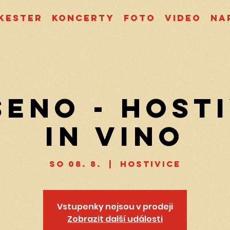
kester
Koncerty
Foto
Video
Na
ENO - Host
In Vino
so 08. 8.
  |  
Hostivice
Vstupenky nejsou v prodeji
Zobrazit další události