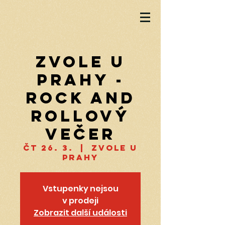
Zvole u
Prahy -
Rock and
rollový
večer
čt 26. 3.
  |  
Zvole u
Prahy
Vstupenky nejsou
v prodeji
Zobrazit další události