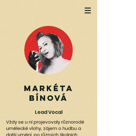
Markéta
Bínová
Lead Vocal
Vždy se u ní projevovaly různorodé
umělecké vlohy, zájem o hudbu a
další umění, po různých školních