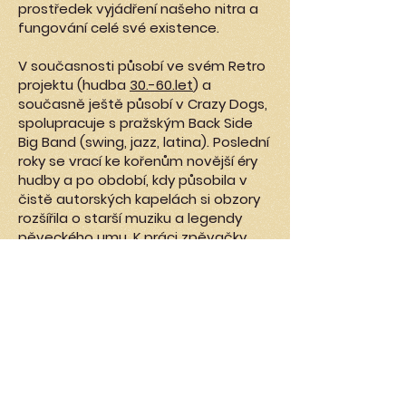
prostředek vyjádření našeho nitra a
fungování celé své existence.
V současnosti působí ve svém Retro
projektu (hudba
30.-60.let
) a
současně ještě působí v Crazy Dogs,
spolupracuje s pražským Back Side
Big Band (swing, jazz, latina). Poslední
roky se vrací ke kořenům novější éry
hudby a po období, kdy působila v
čistě autorských kapelách si obzory
rozšířila o starší muziku a legendy
pěveckého umu. K práci zpěvačky
pro ní neodmyslitelně patří i
textařská práce a z části, co se do
melodie a základní harmonie týče i
oblast skladby. Veřejně vystupuje
přibližně patnáct let a vystupování ji
baví, protože to bere spíše jako
dialog než monolog kapely,
interpreta a člověk se mnoho dozví i