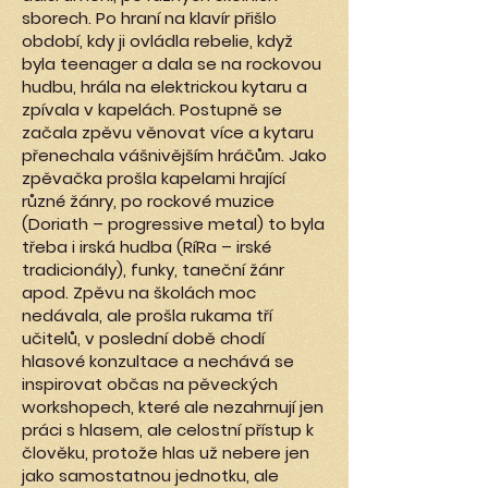
sborech. Po hraní na klavír přišlo
období, kdy ji ovládla rebelie, když
byla teenager a dala se na rockovou
hudbu, hrála na elektrickou kytaru a
zpívala v kapelách. Postupně se
začala zpěvu věnovat více a kytaru
přenechala vášnivějším hráčům. Jako
zpěvačka prošla kapelami hrající
různé žánry, po rockové muzice
(Doriath – progressive metal) to byla
třeba i irská hudba (RíRa – irské
tradicionály), funky, taneční žánr
apod. Zpěvu na školách moc
nedávala, ale prošla rukama tří
učitelů, v poslední době chodí
hlasové konzultace a nechává se
inspirovat občas na pěveckých
workshopech, které ale nezahrnují jen
práci s hlasem, ale celostní přístup k
člověku, protože hlas už nebere jen
jako samostatnou jednotku, ale