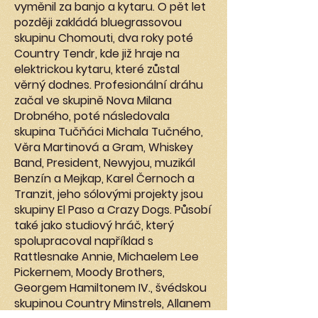
vyměnil za banjo a kytaru. O pět let
později zakládá bluegrassovou
skupinu Chomouti, dva roky poté
Country Tendr, kde již hraje na
elektrickou kytaru, které zůstal
věrný dodnes. Profesionální dráhu
začal ve skupině Nova Milana
Drobného, poté následovala
skupina Tučňáci Michala Tučného,
Věra Martinová a Gram, Whiskey
Band, President, Newyjou, muzikál
Benzín a Mejkap, Karel Černoch a
Tranzit, jeho sólovými projekty jsou
skupiny El Paso a Crazy Dogs. Působí
také jako studiový hráč, který
spolupracoval například s
Rattlesnake Annie, Michaelem Lee
Pickernem, Moody Brothers,
Georgem Hamiltonem IV., švédskou
skupinou Country Minstrels, Allanem