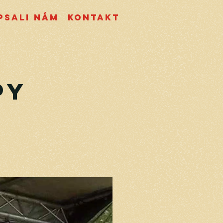
psali nám
Kontakt
py