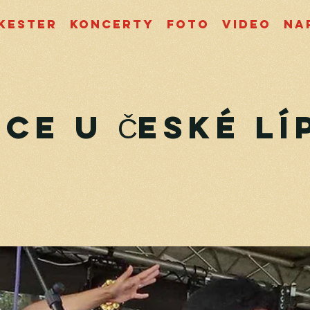
kester
Koncerty
Foto
Video
Na
ce u České Lí