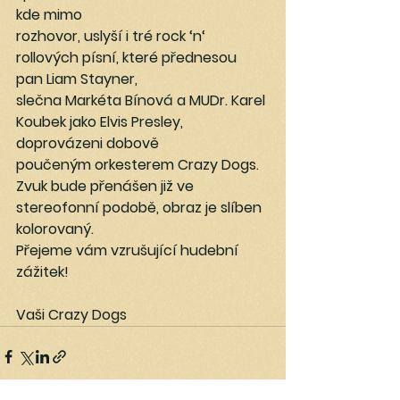
kde mimo
rozhovor, uslyší i tré rock ‘n‘ 
rollových písní, které přednesou 
pan Liam Stayner,
slečna Markéta Bínová a MUDr. Karel 
Koubek jako Elvis Presley, 
doprovázeni dobově
poučeným orkesterem Crazy Dogs.
Zvuk bude přenášen již ve 
stereofonní podobě, obraz je slíben 
kolorovaný.
Přejeme vám vzrušující hudební 
zážitek!
Vaši Crazy Dogs