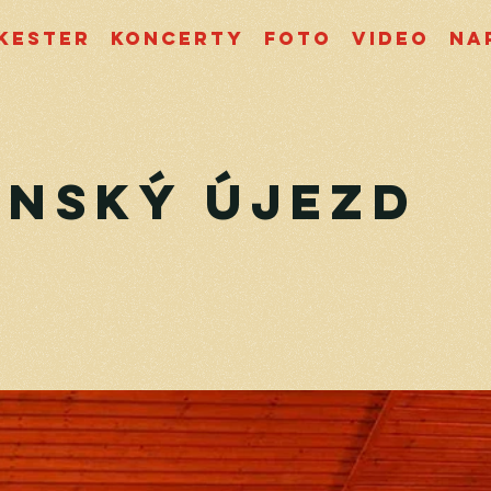
kester
Koncerty
Foto
Video
Na
nský Újezd